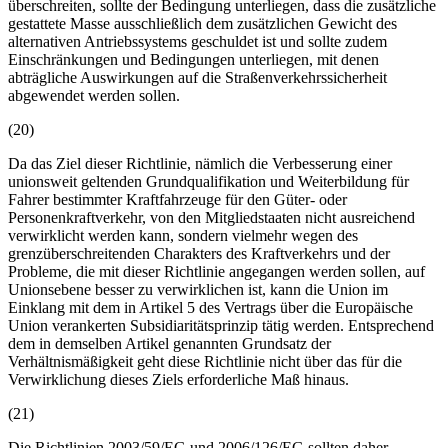
überschreiten, sollte der Bedingung unterliegen, dass die zusätzliche
gestattete Masse ausschließlich dem zusätzlichen Gewicht des
alternativen Antriebssystems geschuldet ist und sollte zudem
Einschränkungen und Bedingungen unterliegen, mit denen
abträgliche Auswirkungen auf die Straßenverkehrssicherheit
abgewendet werden sollen.
(20)
Da das Ziel dieser Richtlinie, nämlich die Verbesserung einer
unionsweit geltenden Grundqualifikation und Weiterbildung für
Fahrer bestimmter Kraftfahrzeuge für den Güter- oder
Personenkraftverkehr, von den Mitgliedstaaten nicht ausreichend
verwirklicht werden kann, sondern vielmehr wegen des
grenzüberschreitenden Charakters des Kraftverkehrs und der
Probleme, die mit dieser Richtlinie angegangen werden sollen, auf
Unionsebene besser zu verwirklichen ist, kann die Union im
Einklang mit dem in Artikel 5 des Vertrags über die Europäische
Union verankerten Subsidiaritätsprinzip tätig werden. Entsprechend
dem in demselben Artikel genannten Grundsatz der
Verhältnismäßigkeit geht diese Richtlinie nicht über das für die
Verwirklichung dieses Ziels erforderliche Maß hinaus.
(21)
Die Richtlinien 2003/59/EG und 2006/126/EG sollten daher