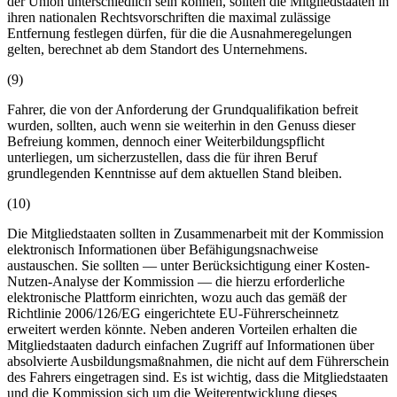
der Union unterschiedlich sein können, sollten die Mitgliedstaaten in
ihren nationalen Rechtsvorschriften die maximal zulässige
Entfernung festlegen dürfen, für die die Ausnahmeregelungen
gelten, berechnet ab dem Standort des Unternehmens.
(9)
Fahrer, die von der Anforderung der Grundqualifikation befreit
wurden, sollten, auch wenn sie weiterhin in den Genuss dieser
Befreiung kommen, dennoch einer Weiterbildungspflicht
unterliegen, um sicherzustellen, dass die für ihren Beruf
grundlegenden Kenntnisse auf dem aktuellen Stand bleiben.
(10)
Die Mitgliedstaaten sollten in Zusammenarbeit mit der Kommission
elektronisch Informationen über Befähigungsnachweise
austauschen. Sie sollten — unter Berücksichtigung einer Kosten-
Nutzen-Analyse der Kommission — die hierzu erforderliche
elektronische Plattform einrichten, wozu auch das gemäß der
Richtlinie 2006/126/EG eingerichtete EU-Führerscheinnetz
erweitert werden könnte. Neben anderen Vorteilen erhalten die
Mitgliedstaaten dadurch einfachen Zugriff auf Informationen über
absolvierte Ausbildungsmaßnahmen, die nicht auf dem Führerschein
des Fahrers eingetragen sind. Es ist wichtig, dass die Mitgliedstaaten
und die Kommission sich um die Weiterentwicklung dieses