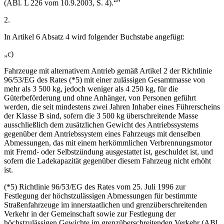
(ABl. L 226 vom 10.9.2003, S. 4).“"
2.
In Artikel 6 Absatz 4 wird folgender Buchstabe angefügt:
„c)
Fahrzeuge mit alternativem Antrieb gemäß Artikel 2 der Richtlinie
96/53/EG des Rates (*5) mit einer zulässigen Gesamtmasse von
mehr als 3 500 kg, jedoch weniger als 4 250 kg, für die
Güterbeförderung und ohne Anhänger, von Personen geführt
werden, die seit mindestens zwei Jahren Inhaber eines Führerscheins
der Klasse B sind, sofern die 3 500 kg überschreitende Masse
ausschließlich dem zusätzlichen Gewicht des Antriebssystems
gegenüber dem Antriebssystem eines Fahrzeugs mit denselben
Abmessungen, das mit einem herkömmlichen Verbrennungsmotor
mit Fremd- oder Selbstzündung ausgestattet ist, geschuldet ist, und
sofern die Ladekapazität gegenüber diesem Fahrzeug nicht erhöht
ist.
(*5) Richtlinie 96/53/EG des Rates vom 25. Juli 1996 zur
Festlegung der höchstzulässigen Abmessungen für bestimmte
Straßenfahrzeuge im innerstaatlichen und grenzüberschreitenden
Verkehr in der Gemeinschaft sowie zur Festlegung der
höchstzulässigen Gewichte im grenzüberschreitenden Verkehr (ABl.