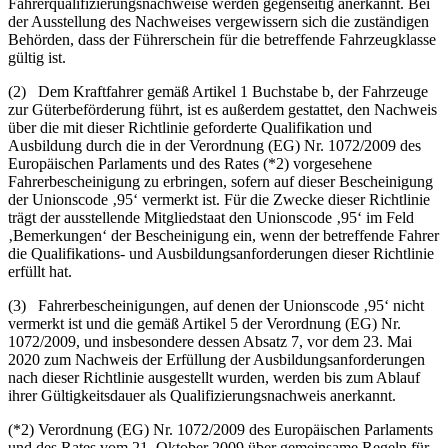
Fahrerqualifizierungsnachweise werden gegenseitig anerkannt. Bei
der Ausstellung des Nachweises vergewissern sich die zuständigen
Behörden, dass der Führerschein für die betreffende Fahrzeugklasse
gültig ist.
(2) Dem Kraftfahrer gemäß Artikel 1 Buchstabe b, der Fahrzeuge
zur Güterbeförderung führt, ist es außerdem gestattet, den Nachweis
über die mit dieser Richtlinie geforderte Qualifikation und
Ausbildung durch die in der Verordnung (EG) Nr. 1072/2009 des
Europäischen Parlaments und des Rates (*2) vorgesehene
Fahrerbescheinigung zu erbringen, sofern auf dieser Bescheinigung
der Unionscode ‚95‘ vermerkt ist. Für die Zwecke dieser Richtlinie
trägt der ausstellende Mitgliedstaat den Unionscode ‚95‘ im Feld
‚Bemerkungen‘ der Bescheinigung ein, wenn der betreffende Fahrer
die Qualifikations- und Ausbildungsanforderungen dieser Richtlinie
erfüllt hat.
(3) Fahrerbescheinigungen, auf denen der Unionscode ‚95‘ nicht
vermerkt ist und die gemäß Artikel 5 der Verordnung (EG) Nr.
1072/2009, und insbesondere dessen Absatz 7, vor dem 23. Mai
2020 zum Nachweis der Erfüllung der Ausbildungsanforderungen
nach dieser Richtlinie ausgestellt wurden, werden bis zum Ablauf
ihrer Gültigkeitsdauer als Qualifizierungsnachweis anerkannt.
(*2) Verordnung (EG) Nr. 1072/2009 des Europäischen Parlaments
und des Rates vom 21. Oktober 2009 über gemeinsame Regeln für