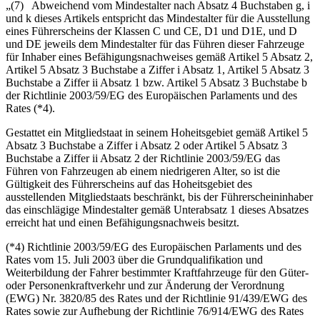
„(7) Abweichend vom Mindestalter nach Absatz 4 Buchstaben g, i
und k dieses Artikels entspricht das Mindestalter für die Ausstellung
eines Führerscheins der Klassen C und CE, D1 und D1E, und D
und DE jeweils dem Mindestalter für das Führen dieser Fahrzeuge
für Inhaber eines Befähigungsnachweises gemäß Artikel 5 Absatz 2,
Artikel 5 Absatz 3 Buchstabe a Ziffer i Absatz 1, Artikel 5 Absatz 3
Buchstabe a Ziffer ii Absatz 1 bzw. Artikel 5 Absatz 3 Buchstabe b
der Richtlinie 2003/59/EG des Europäischen Parlaments und des
Rates (*4).
Gestattet ein Mitgliedstaat in seinem Hoheitsgebiet gemäß Artikel 5
Absatz 3 Buchstabe a Ziffer i Absatz 2 oder Artikel 5 Absatz 3
Buchstabe a Ziffer ii Absatz 2 der Richtlinie 2003/59/EG das
Führen von Fahrzeugen ab einem niedrigeren Alter, so ist die
Gültigkeit des Führerscheins auf das Hoheitsgebiet des
ausstellenden Mitgliedstaats beschränkt, bis der Führerscheininhaber
das einschlägige Mindestalter gemäß Unterabsatz 1 dieses Absatzes
erreicht hat und einen Befähigungsnachweis besitzt.
(*4) Richtlinie 2003/59/EG des Europäischen Parlaments und des
Rates vom 15. Juli 2003 über die Grundqualifikation und
Weiterbildung der Fahrer bestimmter Kraftfahrzeuge für den Güter-
oder Personenkraftverkehr und zur Änderung der Verordnung
(EWG) Nr. 3820/85 des Rates und der Richtlinie 91/439/EWG des
Rates sowie zur Aufhebung der Richtlinie 76/914/EWG des Rates