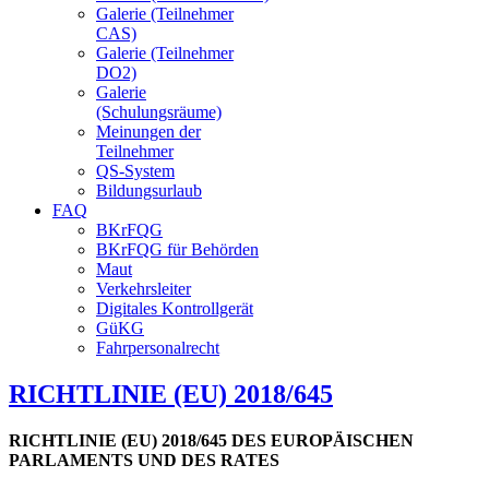
Galerie (Teilnehmer
CAS)
Galerie (Teilnehmer
DO2)
Galerie
(Schulungsräume)
Meinungen der
Teilnehmer
QS-System
Bildungsurlaub
FAQ
BKrFQG
BKrFQG für Behörden
Maut
Verkehrsleiter
Digitales Kontrollgerät
GüKG
Fahrpersonalrecht
RICHTLINIE (EU) 2018/645
RICHTLINIE (EU) 2018/645 DES EUROPÄISCHEN
PARLAMENTS UND DES RATES