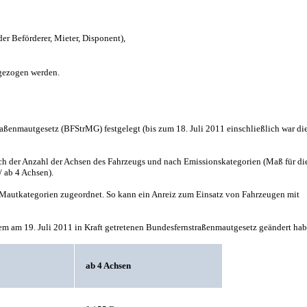
er Beförderer, Mieter, Disponent),
ngezogen werden.
raßenmautgesetz (BFStrMG) festgelegt (bis zum 18. Juli 2011 einschließlich war di
ach der Anzahl der Achsen des Fahrzeugs und nach Emissionskategorien (Maß für di
/ ab 4 Achsen).
Mautkategorien zugeordnet. So kann ein Anreiz zum Einsatz von Fahrzeugen mit
dem am 19. Juli 2011 in Kraft getretenen Bundesfernstraßenmautgesetz geändert ha
ab 4 Achsen