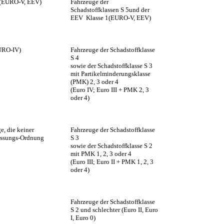
 1(EURO-V, EEV)
Fahrzeuge der
Schadstoffklassen S 5und der
EEV Klasse 1(EURO-V, EEV)
EURO-IV)
Fahrzeuge der Schadstoffklasse
S 4
sowie der Schadstoffklasse S 3
mit Partikelminderungsklasse
(PMK) 2, 3 oder 4
(Euro IV; Euro III + PMK 2, 3
oder 4)
e, die keiner
Fahrzeuge der Schadstoffklasse
lassungs-Ordnung
S 3
sowie der Schadstoffklasse S 2
mit PMK 1, 2, 3 oder 4
(Euro III; Euro II + PMK 1, 2, 3
oder 4)
Fahrzeuge der Schadstoffklasse
S 2 und schlechter (Euro II, Euro
I, Euro 0)