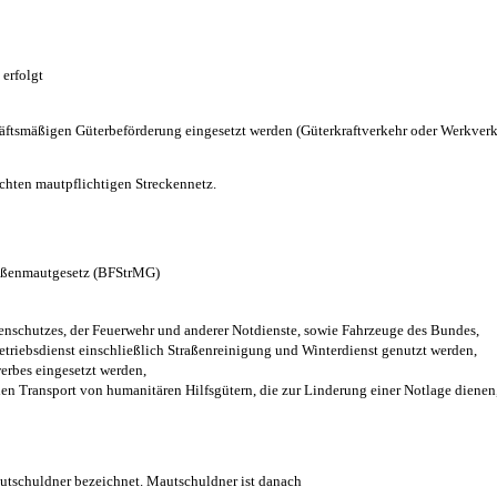
erfolgt
äftsmäßigen Güterbeförderung eingesetzt werden (Güterkraftverkehr oder Werkverke
ichten mautpflichtigen Streckennetz.
raßenmautgesetz (BFStrMG)
phenschutzes, der Feuerwehr und anderer Notdienste, sowie Fahrzeuge des Bundes,
etriebsdienst einschließlich Straßenreinigung und Winterdienst genutzt werden,
erbes eingesetzt werden,
en Transport von humanitären Hilfsgütern, die zur Linderung einer Notlage dienen,
autschuldner bezeichnet. Mautschuldner ist danach