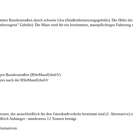
mmter Bundesstraßen durch schwere Lkw (Straßenbenutzungsgebühr). Die Höhe de
enbezogene" Gebühr). Die Maut wird für ein bestimmtes, mautpflichtiges Fahrzeug
figen Bundesstraßen (BStrMautErhebV)
tzes nach der BStrMautErhebV
nen, die ausschließlich für den Güterkraftverkehr bestimmt sind (1. Alternative) o
ießlich Anhänger - mindestens 12 Tonnen beträgt.
ternativen.