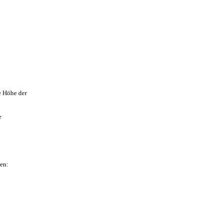
e Höhe der
e
ben: