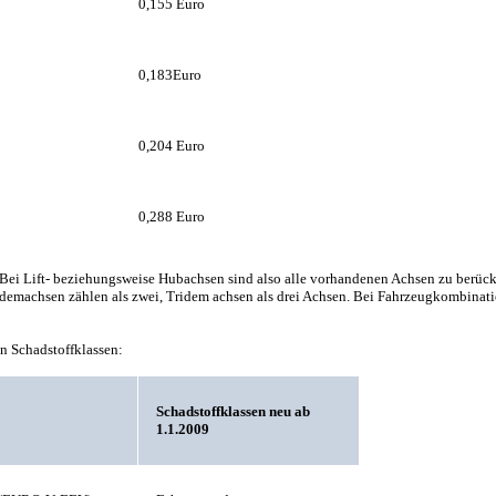
0,155 Euro
0,183Euro
0,204 Euro
0,288 Euro
Bei Lift- beziehungsweise Hubachsen sind also alle vorhandenen Achsen zu berück
demachsen zählen als zwei, Tridem achsen als drei Achsen. Bei Fahrzeugkombinat
n Schadstoffklassen:
Schadstoffklassen neu ab
1.1.2009