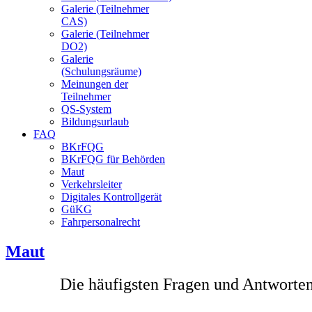
Galerie (Teilnehmer
CAS)
Galerie (Teilnehmer
DO2)
Galerie
(Schulungsräume)
Meinungen der
Teilnehmer
QS-System
Bildungsurlaub
FAQ
BKrFQG
BKrFQG für Behörden
Maut
Verkehrsleiter
Digitales Kontrollgerät
GüKG
Fahrpersonalrecht
Maut
Die häufigsten Fragen und Antworten 