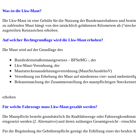
Was ist die Lkw-Maut?
Die Lkw-Maut ist eine Gebühr für die Nutzung der Bundesautobahnen und besti
zu zahlenden Maut hängt von den tatsächlich gefahrenen Kilometern ab ("streck
zugeteilten Kennzeichen erhoben.
Auf welcher Rechtsgrundlage wird die Lkw-Maut erhoben?
Die Maut wird auf der Grundlage des
Bundesfernstraßenmautgesetzes – BFStrMG -, der
Lkw-Maut-Verordnung, der
Mautstreckenausdehnungsverordnung (MautStrAusdehnV)
Verordnung zur Erhebung der Maut auf mindestens vier- uund mehrstrei
Bekanntmachung der Zusammenstellung des mautpflichtigen Streckenne
erhoben
Für welche Fahrzeuge muss Lkw-Maut gezahlt werden?
Die Mautpflicht besteht grundsätzlich für Kraftfahrzeuge oder Fahrzeugkombinatio
eingesetzt werden (2. Alternative) und deren zulässiges Gesamtgewicht - einschl
Für die Begründung der Gebührenpflicht genügt die Erfüllung einer der beiden Al