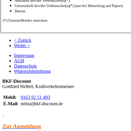
Anschrift des/der Verbraucher(s)(*)
Unterschrift des/der Verbraucher(s)(*) (nur bei Mitteilung auf Papier)
Datum
(*) Unzutreffendes streichen.
< Zurück
Weiter >
Impressum
AGB
Datenschutz
Widerrufsbelehrung
BKF-Discount
Gottfried Helfert, Kraftverkehrsmeister
Mobil:
0163 92 51 493
E-Mail:
info(at)bkf-discount.de
.
Zur Anmeldung