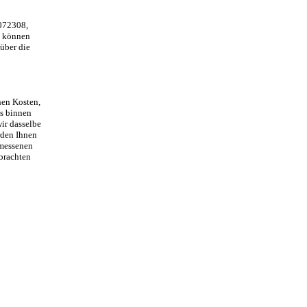
3072308,
ie können
 über die
hen Kosten,
ns binnen
ir dasselbe
rden Ihnen
emessenen
rbrachten