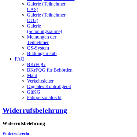
Galerie (Teilnehmer
CAS)
Galerie (Teilnehmer
DO2)
Galerie
(Schulungsräume)
Meinungen der
Teilnehmer
QS-System
Bildungsurlaub
FAQ
BKrFQG
BKrFQG für Behörden
Maut
Verkehrsleiter
Digitales Kontrollgerät
GüKG
Fahrpersonalrecht
Widerrufsbelehrung
Widerrufsbelehrung
Widerrufsrecht