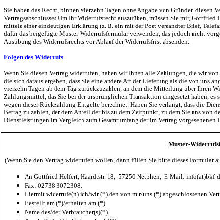
Sie haben das Recht, binnen vierzehn Tagen ohne Angabe von Gründen diesen Ve
Vertragsabschlusses.
Um Ihr Widerrufsrecht auszuüben, müssen Sie mir, Gottfried 
mittels einer eindeutigen Erklärung (z. B. ein mit der Post versandter Brief, Tele
dafür das beigefügte Muster-Widerrufsformular verwenden, das jedoch nicht vorg
Ausübung des Widerrufsrechts vor Ablauf der Widerrufsfrist absenden.
Folgen des Widerrufs
Wenn Sie diesen Vertrag widerrufen, haben wir Ihnen alle Zahlungen, die wir von
die sich daraus ergeben, dass Sie eine andere Art der Lieferung als die von uns 
vierzehn Tagen ab dem Tag zurückzuzahlen, an dem die Mitteilung über Ihren Wid
Zahlungsmittel, das Sie bei der ursprünglichen Transaktion eingesetzt haben, es 
wegen dieser Rückzahlung Entgelte berechnet.
Haben Sie verlangt, dass die Dien
Betrag zu zahlen, der dem Anteil der bis zu dem Zeitpunkt, zu dem Sie uns von der
Dienstleistungen im Vergleich zum Gesamtumfang der im Vertrag vorgesehenen Di
Muster-Widerrufs
(Wenn Sie den Vertrag widerrufen wollen, dann füllen Sie bitte dieses Formular a
An Gottfried Helfert, Haardtstr. 18, 57250 Netphen, E-Mail: info(at)bkf-d
Fax: 02738 3072308:
Hiermit widerrufe(n) ich/wir (*) den von mir/uns (*) abgeschlossenen 
Bestellt am (*)/erhalten am (*)
Name des/der Verbraucher(s)(*)